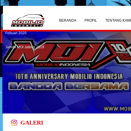
7th MOI Tumbuh Tangguh
We Fight Corona !!!!
BERANDA
PROFIL
TENTANG KAM
Febuari 2020
Jamda MOI Jateng 2019
.
GALERI