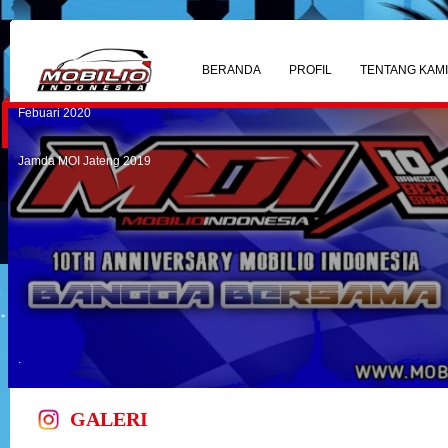
7th MOI Tumbuh Tangguh
We Fight Corona !!!!
BERANDA
PROFIL
TENTANG KAM
Febuari 2020
Jamda MOI Jateng 2019
.
GALERI