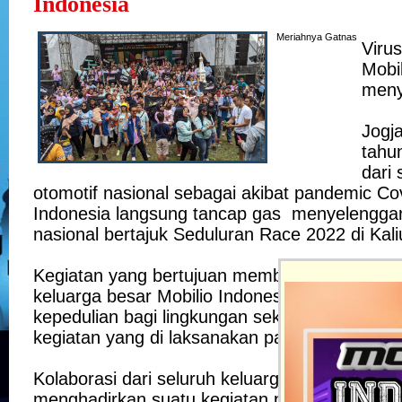
Indonesia
Meriahnya Gatnas
Viru
Mobil
meny
Jogja
tahu
dari 
otomotif nasional sebagai akibat pandemic Cov
Indonesia langsung tancap gas menyelenggar
nasional bertajuk Seduluran Race 2022 di Kali
Kegiatan yang bertujuan membangun lagi rasa
keluarga besar Mobilio Indonesia serta men
kepedulian bagi lingkungan sekitar menjadi t
kegiatan yang di laksanakan pada tanggal 20
Kolaborasi dari seluruh keluarga besar Mobili
menghadirkan suatu kegiatan positif yang me