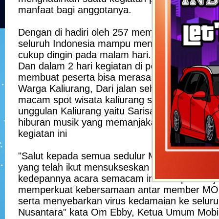
manfaat bagi anggotanya.
Dengan di hadiri oleh 257 member dan hampir
seluruh Indonesia mampu menghangatkan sua
cukup dingin pada malam hari.
Dan dalam 2 hari kegiatan di penuhi oleh berb
membuat peserta bisa merasakan kehangata
Warga Kaliurang, Dari jalan sehat sejauh 4,7
macam spot wisata kaliurang serta berkunju
unggulan Kaliurang yaitu Sarisa Merapi serta
hiburan musik yang memanjakan peserta untuk
kegiatan ini
"Salut kepada semua sedulur Mobilio Indonesi
yang telah ikut mensukseskan acara ini dan d
kedepannya acara semacam ini mampu menja
memperkuat kebersamaan antar member MOI 
serta menyebarkan virus kedamaian ke seluruh
Nusantara" kata Om Ebby, Ketua Umum Mobil