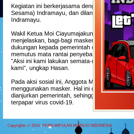
Kegiatan ini berkerjasama dengan Kompas (K
Sesama) Indramayu, dan dilangsungkan di bebe
Indramayu.
Wakil Ketua Moi Ciayumajakuning, Hasanudin 
menjelaskan, bagi-bagi masker dan handsaniti
dukungan kepada pemerintah dalam upaya m
memutus mata rantai penyebaran virus covid-
"Aksi ini kami lakukan semata-mata sebagai w
kami", ungkap Hasan.
Pada aksi sosial ini, Anggota Moi Ciayumaja
menggunakan masker. Hal ini dilakukan sesua
dianjurkan pemerintah, sehingga bisa terhindar
terpapar virus covid-19.
Copyrights © 2016. PERKUMPULAN MOBILIO INDONESIA