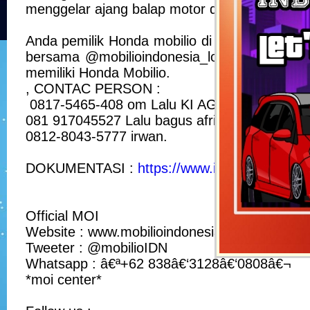
menggelar ajang balap motor dunia MOTO G
Anda pemilik Honda mobilio di kota Lombok 
bersama @mobilioindonesia_lombok , dan dapa
memiliki Honda Mobilio.
, CONTAC PERSON :
0817-5465-408 om Lalu KI AGUS HARTAWA
081 917045527 Lalu bagus afriady,
0812-8043-5777 irwan.
DOKUMENTASI :
https://www.instagram.com
Official MOI
Website : www.mobilioindonesia.club
Tweeter : @mobilioIDN
Whatsapp : â€ª+62 838â€‘3128â€‘0808â€¬
*moi center*