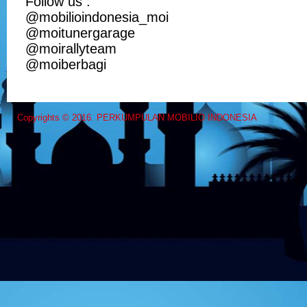
Follow us :
@mobilioindonesia_moi
@moitunergarage
@moirallyteam
@moiberbagi
Copyrights © 2016. PERKUMPULAN MOBILIO INDONESIA