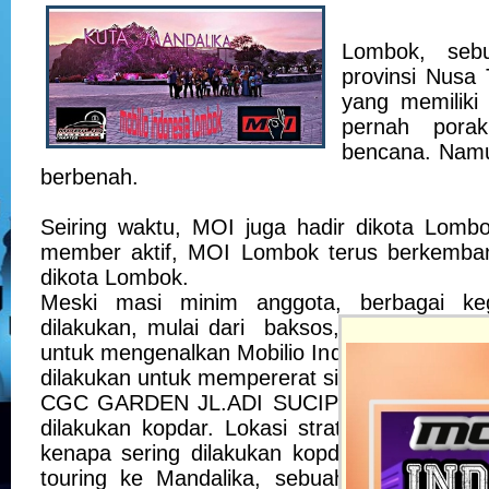
Lombok, seb
provinsi Nusa 
yang memiliki 
pernah porak
bencana. Namu
berbenah.
Seiring waktu, MOI juga hadir dikota Lom
member aktif, MOI Lombok terus berkemban
dikota Lombok.
Meski masi minim anggota, berbagai keg
dilakukan, mulai dari baksos, touring, dan f
untuk mengenalkan Mobilio Indonesia di Lombok
dilakukan untuk mempererat silaturahmi ang
CGC GARDEN JL.ADI SUCIPTO AMPENAN, a
dilakukan kopdar. Lokasi strategis, dan ny
kenapa sering dilakukan kopdar disini. Ke
touring ke Mandalika, sebuah daerah, yan