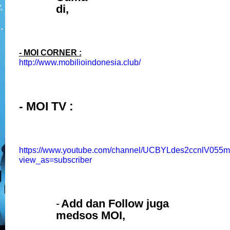
di,
- MOI CORNER :
http://www.mobilioindonesia.club/
- MOI TV :
https://www.youtube.com/channel/UCBYLdes2ccnlV05
view_as=subscriber
-
Add dan Follow juga
medsos MOI,