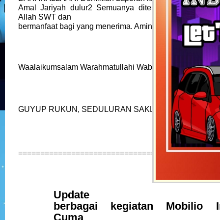
Amal Jariyah dulur2 Semuanya diterima dan dilipat 
Allah SWT dan
bermanfaat bagi yang menerima. Amin2 YRA..
ðŸ˜‡
Waalaikumsalam Warahmatullahi Wabarakatuh.
GUYUP RUKUN, SEDULURAN SAKLAWASE
ðŸ‘Œ
ðŸ»
=============================================
Update
berbagai kegiatan Mobilio I
Cuma