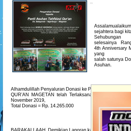
...
Assalamualaikum
sejahtera bagi ki
Sehubunga
selesainya Ran
4th Anniversar
yang
salah satunya Do
Asuhan.
Alhamdulillah Penyaluran Donasi ke PANTI ASUHAN T
QUR'AN MAGETAN telah Terlaksana dengan baik pad
November 2019,
Total Donasi = Rp. 14.265.000
BARAKALLAAH. Demikian Laporan kami selaku Panitia,